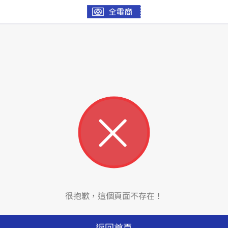
很抱歉，這個頁面不存在！
返回首頁