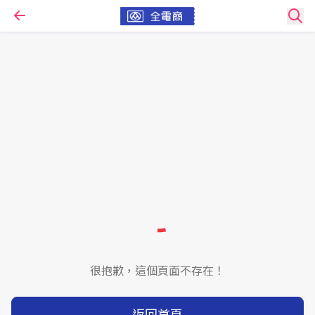
很抱歉，這個頁面不存在！
返回首頁