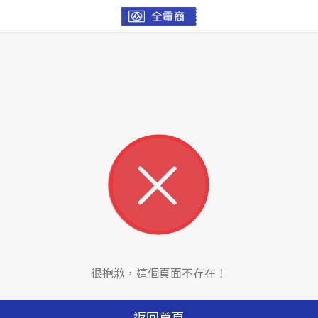
很抱歉，這個頁面不存在！
返回首頁