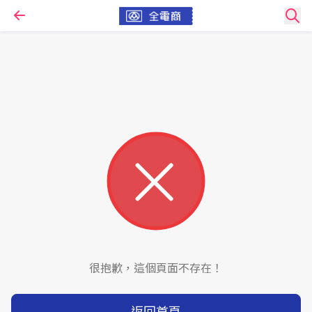
很抱歉，這個頁面不存在！
返回首頁