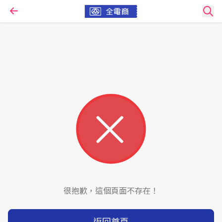
很抱歉，這個頁面不存在！
返回首頁