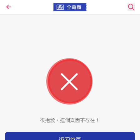
很抱歉，這個頁面不存在！
返回首頁