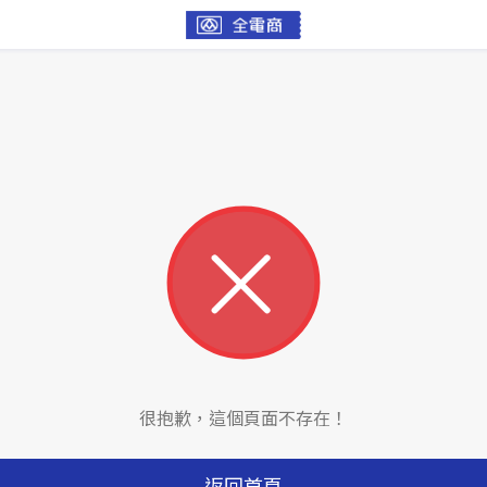
很抱歉，這個頁面不存在！
返回首頁