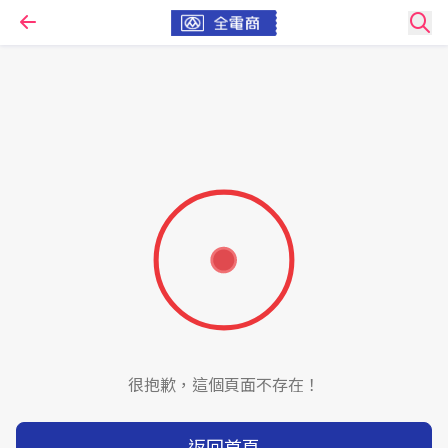
很抱歉，這個頁面不存在！
返回首頁