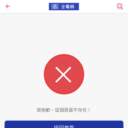
很抱歉，這個頁面不存在！
返回首頁