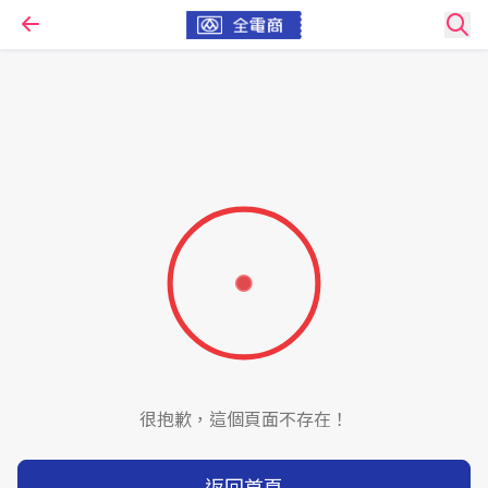
很抱歉，這個頁面不存在！
返回首頁