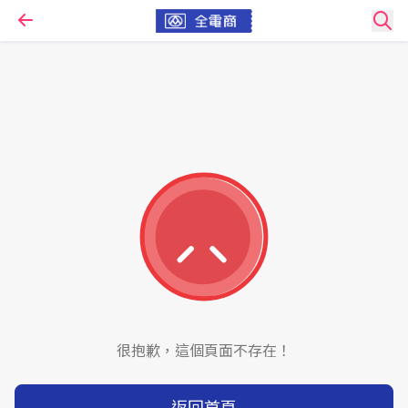
很抱歉，這個頁面不存在！
返回首頁