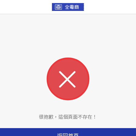
很抱歉，這個頁面不存在！
返回首頁