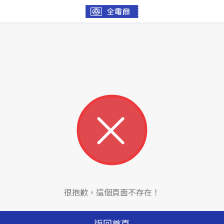
很抱歉，這個頁面不存在！
返回首頁