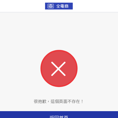
很抱歉，這個頁面不存在！
返回首頁