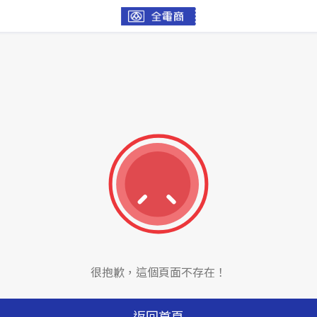
很抱歉，這個頁面不存在！
返回首頁