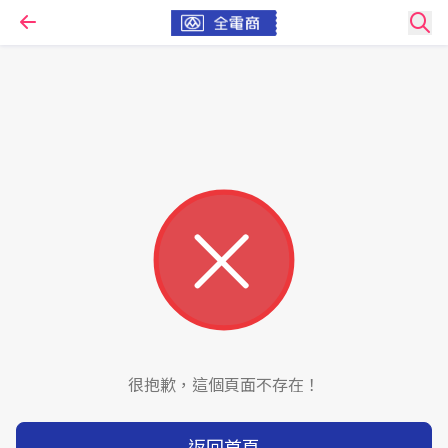
很抱歉，這個頁面不存在！
返回首頁