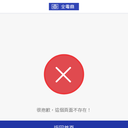
很抱歉，這個頁面不存在！
返回首頁