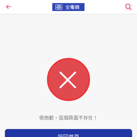
很抱歉，這個頁面不存在！
返回首頁