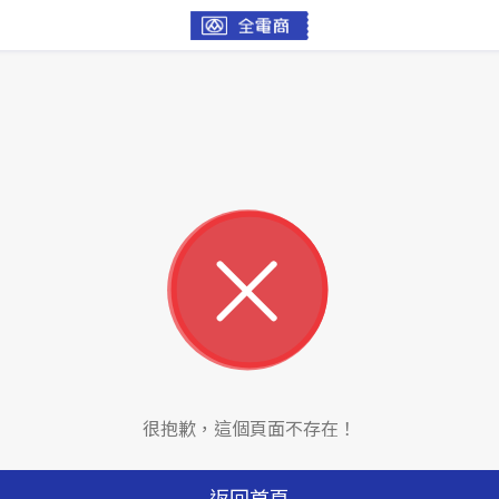
很抱歉，這個頁面不存在！
返回首頁