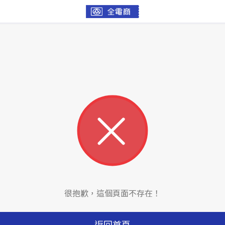
很抱歉，這個頁面不存在！
返回首頁