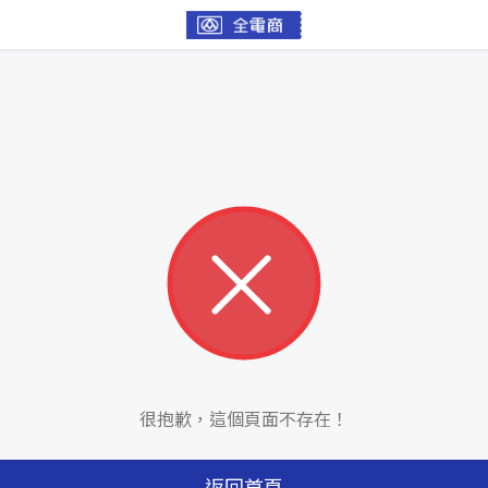
很抱歉，這個頁面不存在！
返回首頁