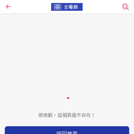
很抱歉，這個頁面不存在！
返回首頁