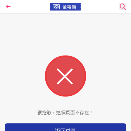
很抱歉，這個頁面不存在！
返回首頁