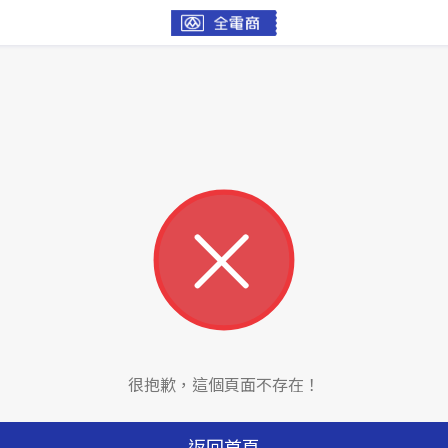
很抱歉，這個頁面不存在！
返回首頁