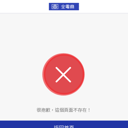
很抱歉，這個頁面不存在！
返回首頁