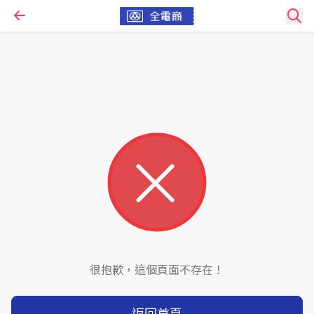
很抱歉，這個頁面不存在！
返回首頁