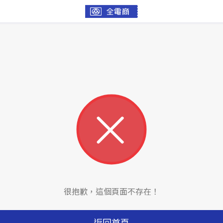
很抱歉，這個頁面不存在！
返回首頁