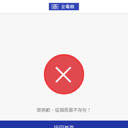
很抱歉，這個頁面不存在！
返回首頁