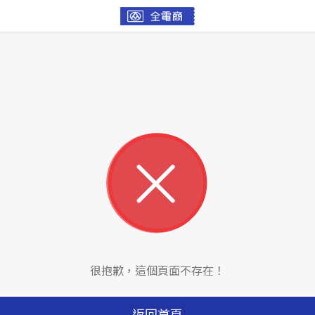
很抱歉，這個頁面不存在！
返回首頁