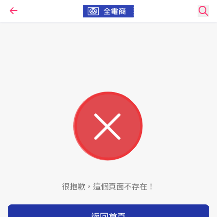
很抱歉，這個頁面不存在！
返回首頁