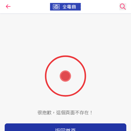
很抱歉，這個頁面不存在！
返回首頁