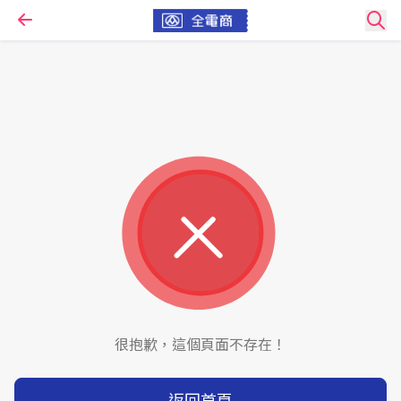
很抱歉，這個頁面不存在！
返回首頁