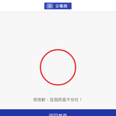
很抱歉，這個頁面不存在！
返回首頁