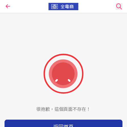
很抱歉，這個頁面不存在！
返回首頁