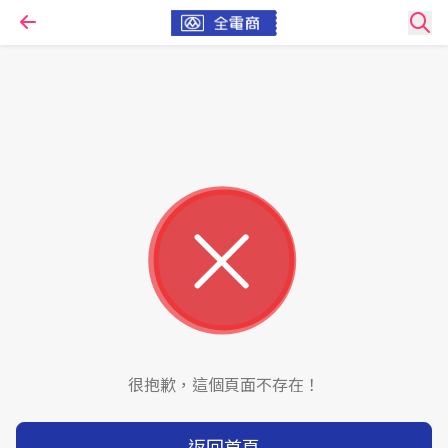
很抱歉，這個頁面不存在！
返回首頁