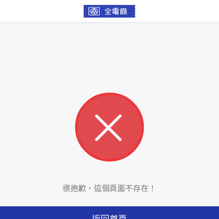
很抱歉，這個頁面不存在！
返回首頁