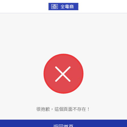
很抱歉，這個頁面不存在！
返回首頁