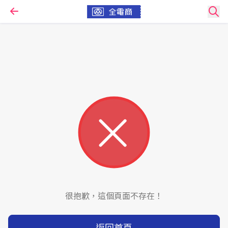
很抱歉，這個頁面不存在！
返回首頁