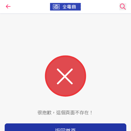
很抱歉，這個頁面不存在！
返回首頁