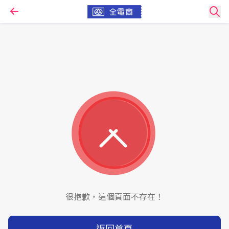
很抱歉，這個頁面不存在！
返回首頁