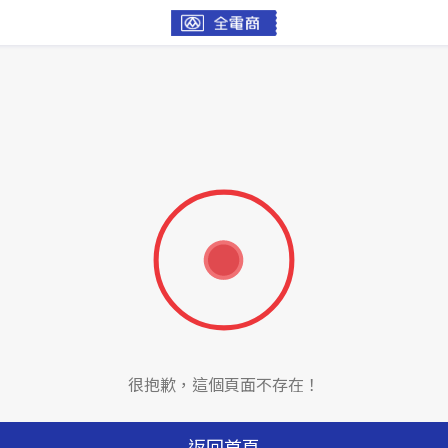
很抱歉，這個頁面不存在！
返回首頁