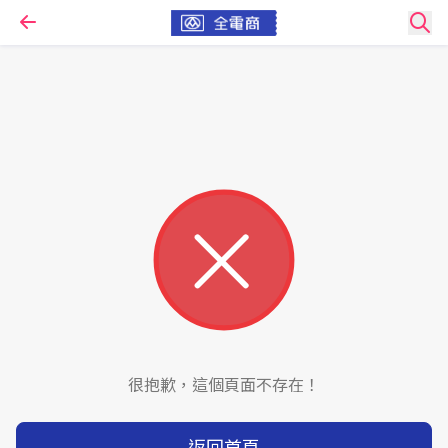
很抱歉，這個頁面不存在！
返回首頁