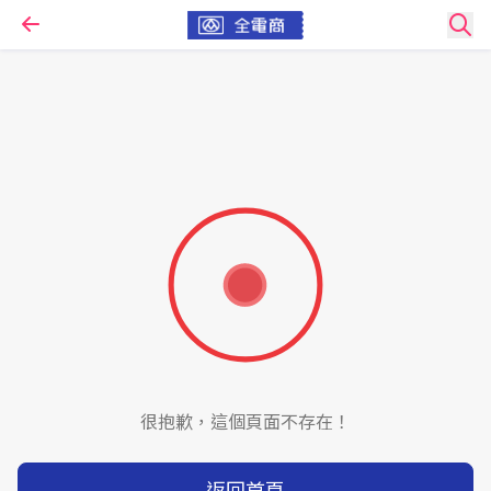
很抱歉，這個頁面不存在！
返回首頁