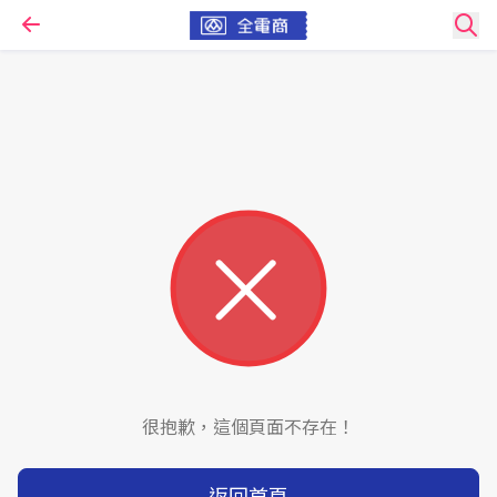
很抱歉，這個頁面不存在！
返回首頁