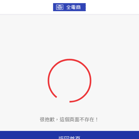
很抱歉，這個頁面不存在！
返回首頁