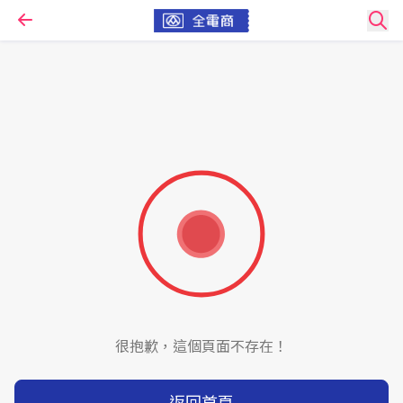
很抱歉，這個頁面不存在！
返回首頁