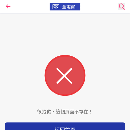
很抱歉，這個頁面不存在！
返回首頁