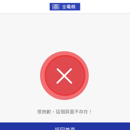
很抱歉，這個頁面不存在！
返回首頁