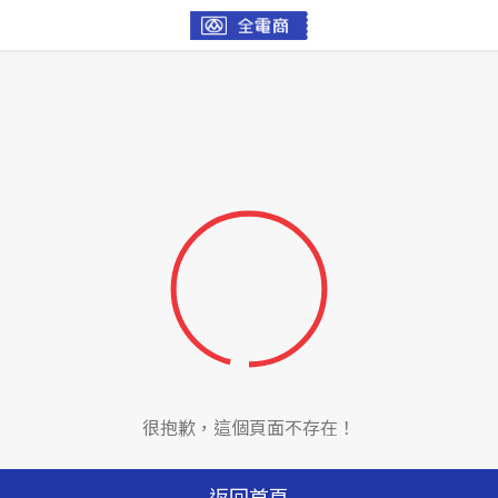
很抱歉，這個頁面不存在！
返回首頁