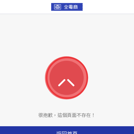
很抱歉，這個頁面不存在！
返回首頁